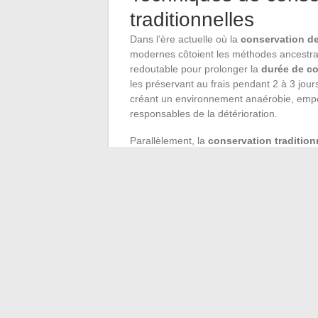
traditionnelles
Dans l’ère actuelle où la
conservation de
modernes côtoient les méthodes ancestral
redoutable pour prolonger la
durée de c
les préservant au frais pendant 2 à 3 jour
créant un environnement anaérobie, em
responsables de la détérioration.
Parallèlement, la
conservation tradition
fumage, la lactofermentation sont autant
pratiques, bien que moins précises que l
permettent de conserver des aliments comm
de conservation après leur fabrication, sans
La
température ambiante
, souvent négli
fruits et des légumes. Une pièce fraîche et
maintenir leur fraîcheur pour une période
conservation varie entre 2 et 4 jours, ils 
de consommation
ou la
date de durabil
outrepasser pour éviter les risques d’
into