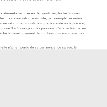
s aliments
se pose en défi quotidien, les techniques
es. La conservation sous vide, par exemple, se révèle
onservation
de produits tels que la viande ou le poisson,
s, voire 3 à 4 jours pour les poissons. Cette technique, en
pêche le développement de nombreux micro-organismes
nelle
n’a rien perdu de sa pertinence. Le salage, le
 de méthodes éprouvées qui ont traversé les âges. Ces
es régulations de température des réfrigérateurs modernes,
e les produits laitiers, qui peuvent dépasser les 30 jours
 recourir à l’électricité.
gée, joue pourtant un rôle crucial dans la conservation des
 sèche, à l’abri de la lumière directe du soleil, peut
 de 4 à 5 jours. Quant aux
plats préparés
, dont la durée de
nécessitent une attention particulière quant à la
date limite
ité minimale
, indicatrices fiables de la péremption à ne pas
xications alimentaires
.