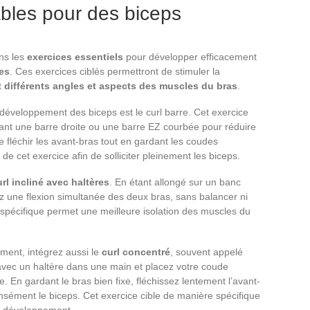
bles pour des biceps
ns les
exercices essentiels
pour développer efficacement
les
. Ces exercices ciblés permettront de stimuler la
t
différents angles et aspects des muscles du bras
.
développement des biceps est le curl barre. Cet exercice
isant une barre droite ou une barre EZ courbée pour réduire
 de fléchir les avant-bras tout en gardant les coudes
s de cet exercice afin de solliciter pleinement les biceps.
url incliné avec haltères
. En étant allongé sur un banc
ez une flexion simultanée des deux bras, sans balancer ni
n spécifique permet une meilleure isolation des muscles du
ement, intégrez aussi le
curl concentré
, souvent appelé
avec un haltère dans une main et placez votre coude
. En gardant le bras bien fixe, fléchissez lentement l’avant-
ensément le biceps. Cet exercice cible de manière spécifique