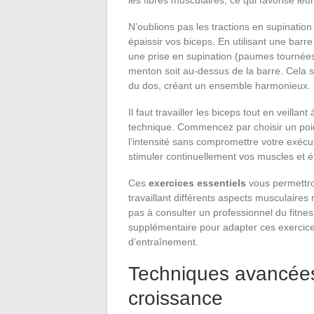
les fibres musculaires, ce qui favorise le
N’oublions pas les tractions en supination
épaissir vos biceps. En utilisant une barr
une prise en supination (paumes tournées 
menton soit au-dessus de la barre. Cela s
du dos, créant un ensemble harmonieux.
Il faut travailler les biceps tout en vei
technique. Commencez par choisir un poid
l’intensité sans compromettre votre exécut
stimuler continuellement vos muscles et év
Ces
exercices essentiels
vous permettro
travaillant différents aspects musculaires
pas à consulter un professionnel du fitne
supplémentaire pour adapter ces exercic
d’entraînement.
Techniques avancées
croissance