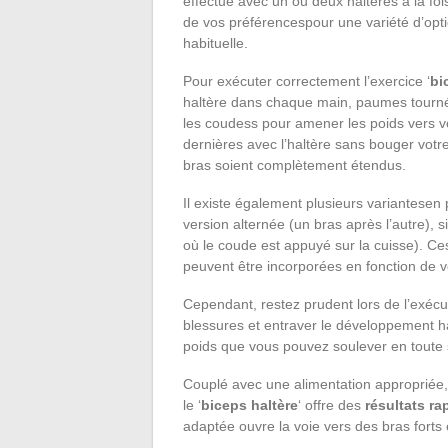
effectué avec un ou deux haltères à la fois
de vos préférencespour une variété d’opt
habituelle.
Pour exécuter correctement l’exercice ‘
bi
haltère dans chaque main, paumes tournée
les coudess pour amener les poids vers 
dernières avec l’haltère sans bouger vot
bras soient complètement étendus.
Il existe également plusieurs variantesen p
version alternée (un bras après l’autre),
où le coude est appuyé sur la cuisse). Ces
peuvent être incorporées en fonction de v
Cependant, restez prudent lors de l’exécut
blessures et entraver le développement ha
poids que vous pouvez soulever en toute 
Couplé avec une alimentation appropriée, 
le ‘
biceps haltère
‘ offre des
résultats ra
adaptée ouvre la voie vers des bras forts e