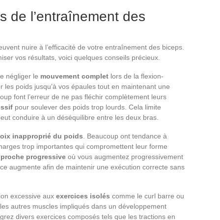
rs de l’entraînement des
uvent nuire à l’efficacité de votre entraînement des biceps.
iser vos résultats, voici quelques conseils précieux.
e négliger le
mouvement complet
lors de la flexion-
er les poids jusqu’à vos épaules tout en maintenant une
oup font l’erreur de ne pas fléchir complètement leurs
ssif
pour soulever des poids trop lourds. Cela limite
peut conduire à un déséquilibre entre les deux bras.
oix inapproprié du poids
. Beaucoup ont tendance à
charges trop importantes qui compromettent leur forme
proche progressive
où vous augmentez progressivement
orce augmente afin de maintenir une exécution correcte sans
ntion excessive aux
exercices isolés
comme le curl barre ou
si les autres muscles impliqués dans un développement
égrez divers exercices composés tels que les tractions en