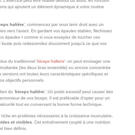
. L’exercice peut être réalisé debout ou assis, en fonction
ions qui ajoutent un élément dynamique à votre routine
ceps haltère
‘, commencez par vous tenir droit avec un
s vers l’avant. En gardant vos épaules stables, fléchissez
vos épaules • comme si vous essayiez de toucher ces
re buste puis redescendez doucement jusqu’à ce que vos
lus du traditionnel ‘
biceps haltere
‘: on peut envisager une
 simultanée (les deux bras ensemble) ou encore concentrée
 versions ont toutes leurs caractéristiques spécifiques et
os objectifs personnels.
ion du ‘
biceps haltère
‘. Un poids excessif peut causer des
rmonieux de vos biceps. Il est préférable d’opter pour un
sécurité tout en conservant la bonne forme technique.
riche en protéines nécessaires à la croissance musculaire,
pides et visibles
. Cet entraînement couplé à une nutrition
t bien définis.