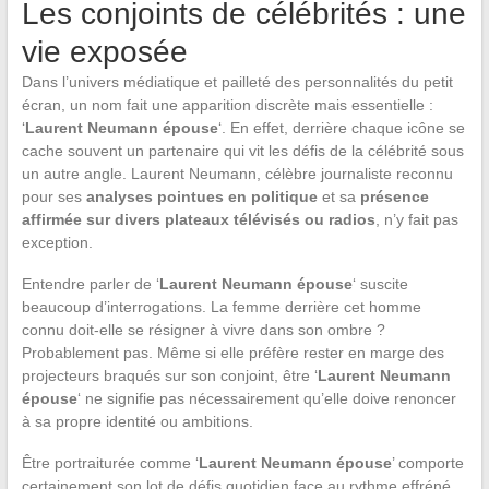
Les conjoints de célébrités : une
vie exposée
Dans l’univers médiatique et pailleté des personnalités du petit
écran, un nom fait une apparition discrète mais essentielle :
‘
Laurent Neumann épouse
‘. En effet, derrière chaque icône se
cache souvent un partenaire qui vit les défis de la célébrité sous
un autre angle. Laurent Neumann, célèbre journaliste reconnu
pour ses
analyses pointues en politique
et sa
présence
affirmée sur divers plateaux télévisés ou radios
, n’y fait pas
exception.
Entendre parler de ‘
Laurent Neumann épouse
‘ suscite
beaucoup d’interrogations. La femme derrière cet homme
connu doit-elle se résigner à vivre dans son ombre ?
Probablement pas. Même si elle préfère rester en marge des
projecteurs braqués sur son conjoint, être ‘
Laurent Neumann
épouse
‘ ne signifie pas nécessairement qu’elle doive renoncer
à sa propre identité ou ambitions.
Être portraiturée comme ‘
Laurent Neumann épouse
’ comporte
certainement son lot de défis quotidien face au rythme effréné