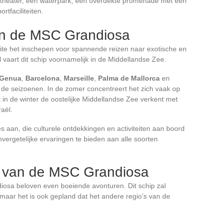
n theater, een waterpark, een overdekte promenade met een
tfaciliteiten.
an de MSC Grandiosa
ite het inschepen voor spannende reizen naar exotische en
vaart dit schip voornamelijk in de Middellandse Zee.
Genua
,
Barcelona
,
Marseille
,
Palma de Mallorca
en
van de seizoenen. In de zomer concentreert het zich vaak op
t in de winter de oostelijke Middellandse Zee verkent met
raël.
aan, die culturele ontdekkingen en activiteiten aan boord
vergetelijke ervaringen te bieden aan alle soorten
 van de MSC Grandiosa
osa beloven even boeiende avonturen. Dit schip zal
 maar het is ook gepland dat het andere regio’s van de