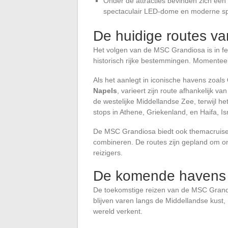
Onder de attracties bevinden zich ee
spectaculair LED-dome en moderne spor
De huidige routes v
Het volgen van de MSC Grandiosa is in fe
historisch rijke bestemmingen. Momenteel 
Als het aanlegt in iconische havens zoals
Napels
, varieert zijn route afhankelijk 
de westelijke Middellandse Zee, terwijl he
stops in Athene, Griekenland, en Haifa, Is
De MSC Grandiosa biedt ook themacruises 
combineren. De routes zijn gepland om on
reizigers.
De komende havens
De toekomstige reizen van de MSC Grandi
blijven varen langs de Middellandse kust,
wereld verkent.