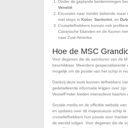
Onder de geplande bestemmingen bevi
Venetië
.
Excursies naar minder bekende maar 
met stops in
Kotor
,
Santorini
, en
Dub
Cruiseliefhebbers kunnen ook profitere
Canarische Eilanden en de Azoren met e
naar Zuid-Amerika.
Hoe de MSC Grandios
Voor degenen die de avonturen van de MSC
beschikbaar. Meerdere gespecialiseerde 
mogelijk om de positie van het schip in re
Dankzij deze tools kunnen liefhebbers ni
gedetailleerde informatie krijgen over zij
VesselFinder bieden interactieve kaarten
Sociale media en de officiële website va
en updates over dit majestueuze schip te
cruiseliefhebbers hun passie voor marit
de wereld volgen. Voor degenen die de voo