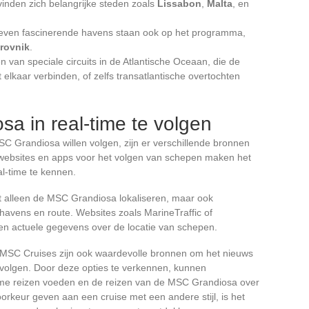
nden zich belangrijke steden zoals
Lissabon
,
Malta
, en
even fascinerende havens staan ook op het programma,
rovnik
.
n van speciale circuits in de Atlantische Oceaan, die de
lkaar verbinden, of zelfs transatlantische overtochten
a in real-time te volgen
 Grandiosa willen volgen, zijn er verschillende bronnen
websites en apps voor het volgen van schepen maken het
al-time te kennen.
et alleen de MSC Grandiosa lokaliseren, maar ook
n havens en route. Websites zoals MarineTraffic of
 en actuele gegevens over de locatie van schepen.
n MSC Cruises zijn ook waardevolle bronnen om het nieuws
 volgen. Door deze opties te verkennen, kunnen
ieme reizen voeden en de reizen van de MSC Grandiosa over
rkeur geven aan een cruise met een andere stijl, is het