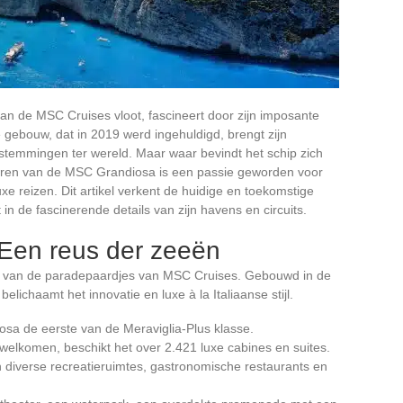
n de MSC Cruises vloot, fascineert door zijn imposante
e gebouw, dat in 2019 werd ingehuldigd, brengt zijn
stemmingen ter wereld. Maar waar bevindt het schip zich
uren van de MSC Grandiosa is een passie geworden voor
xe reizen. Dit artikel verkent de huidige en toekomstige
 in de fascinerende details van zijn havens en circuits.
Een reus der zeeën
een van de paradepaardjes van MSC Cruises. Gebouwd in de
belichaamt het innovatie en luxe à la Italiaanse stijl.
osa de eerste van de Meraviglia-Plus klasse.
rwelkomen, beschikt het over 2.421 luxe cabines en suites.
en diverse recreatieruimtes, gastronomische restaurants en