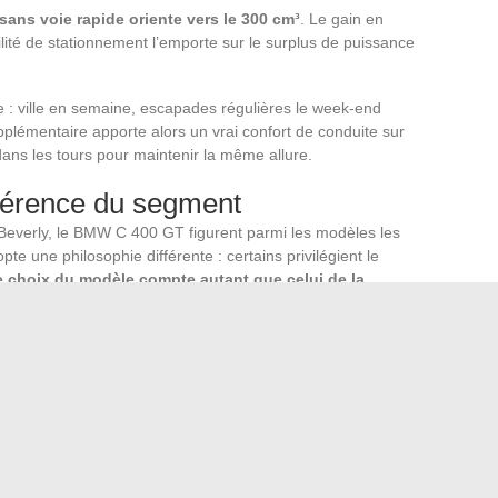
sans voie rapide oriente vers le 300 cm³
. Le gain en
ilité de stationnement l’emporte sur le surplus de puissance
e : ville en semaine, escapades régulières le week-end
lémentaire apporte alors un vrai confort de conduite sur
dans les tours pour maintenir la même allure.
férence du segment
verly, le BMW C 400 GT figurent parmi les modèles les
e une philosophie différente : certains privilégient le
e choix du modèle compte autant que celui de la
 car la satisfaction dépend autant de l’adéquation entre le
cooter que de la puissance brute.
ble. Un 400 cm³ Euro 5 récent en bon état peut se négocier
n ne se fait donc pas uniquement à neuf contre neuf, mais
de l’achat, la norme d’homologation et la durée d’utilisation