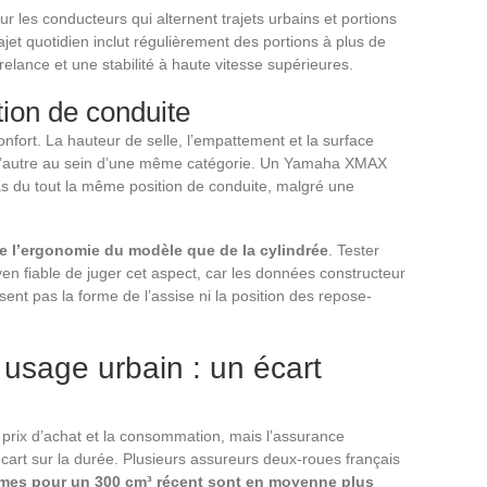
r les conducteurs qui alternent trajets urbains et portions
ajet quotidien inclut régulièrement des portions à plus de
elance et une stabilité à haute vitesse supérieures.
tion de conduite
onfort. La hauteur de selle, l’empattement et la surface
à l’autre au sein d’une même catégorie. Un Yamaha XMAX
as du tout la même position de conduite, malgré une
e l’ergonomie du modèle que de la cylindrée
. Tester
en fiable de juger cet aspect, car les données constructeur
sent pas la forme de l’assise ni la position des repose-
usage urbain : un écart
 prix d’achat et la consommation, mais l’assurance
écart sur la durée. Plusieurs assureurs deux-roues français
imes pour un 300 cm³ récent sont en moyenne plus