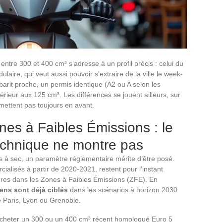
tre 300 et 400 cm³ s’adresse à un profil précis : celui du
aire, qui veut aussi pouvoir s’extraire de la ville le week-
arit proche, un permis identique (A2 ou A selon les
ieur aux 125 cm³. Les différences se jouent ailleurs, sur
 mettent pas toujours en avant.
es à Faibles Émissions : le
technique ne montre pas
 à sec, un paramètre réglementaire mérite d’être posé.
lisés à partir de 2020-2021, restent pour l’instant
vères dans les Zones à Faibles Émissions (ZFE). En
ens sont déjà ciblés
dans les scénarios à horizon 2030
 Paris, Lyon ou Grenoble.
 acheter un 300 ou un 400 cm³ récent homologué Euro 5