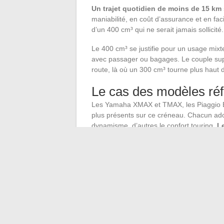
Un trajet quotidien de moins de 15 km 
maniabilité, en coût d’assurance et en fac
d’un 400 cm³ qui ne serait jamais sollicité.
Le 400 cm³ se justifie pour un usage mixt
avec passager ou bagages. Le couple supp
route, là où un 300 cm³ tourne plus haut 
Le cas des modèles ré
Les Yamaha XMAX et TMAX, les Piaggio Be
plus présents sur ce créneau. Chacun adopt
dynamisme, d’autres le confort touring.
L
cylindrée
.
Les retours terrain divergent sur ce point,
gabarit du conducteur et l’ergonomie du s
Le marché de l’occasion ajoute une varia
au prix d’un 300 cm³ neuf. La comparaiso
en intégrant l’offre disponible au moment 
prévue en zone urbaine réglementée.